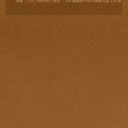
傳真：( 03 ) 459-9922 地址： 324 桃園縣平鎮市關爺北路 129 號